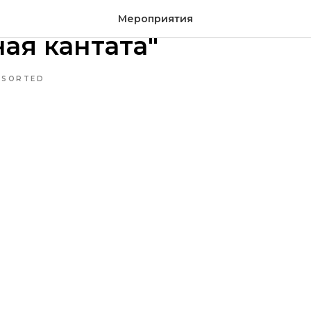
025 Закрытие выставки
Мероприятия
ая кантата"
NSORTED