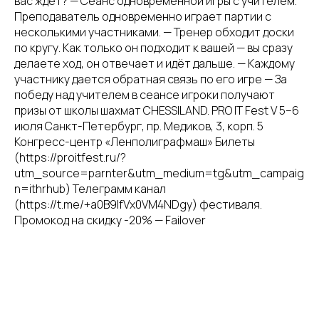
вас ждёт? — Сеанс одновременной игры с учителем.
Преподаватель одновременно играет партии с
несколькими участниками. — Тренер обходит доски
по кругу. Как только он подходит к вашей — вы сразу
делаете ход, он отвечает и идёт дальше. — Каждому
участнику дается обратная связь по его игре — За
победу над учителем в сеансе игроки получают
призы от школы шахмат CHESSILAND. PRO IT Fest V 5–6
июля Санкт-Петербург, пр. Медиков, 3, корп. 5
Конгресс-центр «Ленполиграфмаш» Билеты
(https://proitfest.ru/?
utm_source=parnter&utm_medium=tg&utm_campaig
n=ithrhub) Телеграмм канал
(https://t.me/+a0B9lfVx0VM4NDgy) фестиваля.
Промокод на скидку -20% — Failover