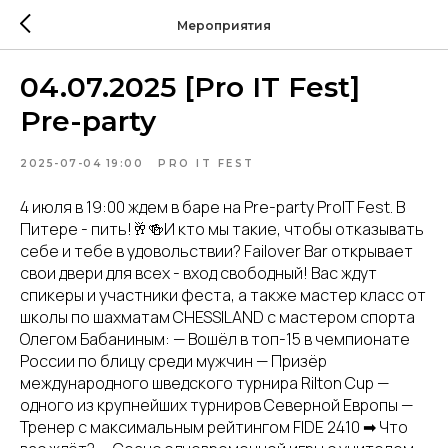
Мероприятия
04.07.2025 [Pro IT Fest]
Pre-party
2025-07-04 19:00
PRO IT FEST
4 июля в 19:00 ждем в баре на Pre-party ProIT Fest. В
Питере - пить!🥂🍻И кто мы такие, чтобы отказывать
себе и тебе в удовольствии? Failover Bar открывает
свои двери для всех - вход свободный! Вас ждут
спикеры и участники феста, а также мастер класс от
школы по шахматам CHESSILAND с мастером спорта
Олегом Бабаниным: — Вошёл в топ-15 в чемпионате
России по блицу среди мужчин — Призёр
международного шведского турнира Rilton Cup —
одного из крупнейших турниров Северной Европы —
Тренер с максимальным рейтингом FIDE 2410 ➡ Что