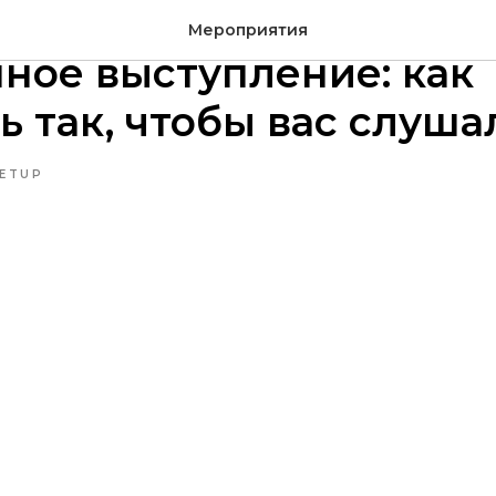
26 [MeetUp] ProItFest -
Мероприятия
ное выступление: как
ь так, чтобы вас слуша
ETUP